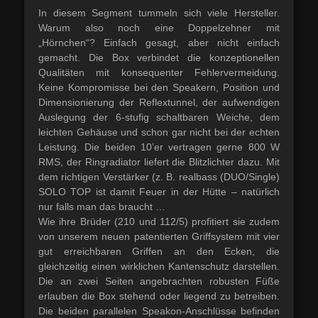
In diesem Segment tummeln sich viele Hersteller.
Warum also noch eine Doppelzehner mit
„Hörnchen“? Einfach gesagt, aber nicht einfach
gemacht. Die Box verbindet die konzeptionellen
Qualitäten mit konsequenter Fehlervermeidung.
Keine Kompromisse bei den Speakern, Position und
Dimensionierung der Reflextunnel, der aufwendigen
Auslegung der 6-stufig schaltbaren Weiche, dem
leichten Gehäuse und schon gar nicht bei der echten
Leistung. Die beiden 10’er vertragen gerne 800 W
RMS, der Ringradiator liefert die Blitzlichter dazu. Mit
dem richtigen Verstärker (z. B. realbass (DUO/Single)
SOLO TOP ist damit Feuer in der Hütte – natürlich
nur falls man das braucht …
Wie ihre Brüder (210 und 112/5) profitiert sie zudem
von unserem neuen patentierten Griffsystem mit vier
gut erreichbaren Griffen an den Ecken, die
gleichzeitig einen wirklichen Kantenschutz darstellen.
Die an zwei Seiten angebrachten robusten Füße
erlauben die Box stehend oder liegend zu betreiben.
Die beiden parallelen Speakon-Anschlüsse befinden