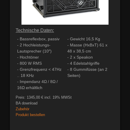
Technische Daten:
- Bassreflexbox, passiv
- Gewicht 16,5 Kg
- 2 Hochleistungs-
- Masse (HxBxT) 61 x
Lautsprecher (10″)
48 x 38,5 cm
- Hochtöner
- 2 x Speakon
- 800 W RMS
- 4 Edelstahlgriffe
- Grenzfrequenz < 47Hz
- 8 Gummifüsse (an 2
.. 18 KHz
Seiten)
- Impendanz 4Ω / 8Ω /
16Ω erhältlich
Preis: 1345,00 € incl. 19% MWSt
BA download
Zubehör
Produkt bestellen