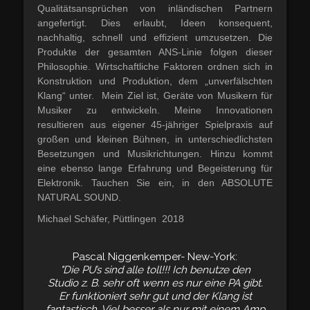
Qualitätsansprüchen von inländischen Partnern
angefertigt. Dies erlaubt, Ideen konsequent,
nachhaltig, schnell und effizient umzusetzen. Die
Produkte der gesamten ANS-Linie folgen dieser
Philosophie. Wirtschaftliche Faktoren ordnen sich in
Konstruktion und Produktion, dem „unverfälschten
Klang“ unter. Mein Ziel ist, Geräte von Musikern für
Musiker zu entwickeln. Meine Innovationen
resultieren aus eigener 45-jähriger Spielpraxis auf
großen und kleinen Bühnen, in unterschiedlichsten
Besetzungen und Musikrichtungen. Hinzu kommt
eine ebenso lange Erfahrung und Begeisterung für
Elektronik. Tauchen Sie ein, in den ABSOLUTE
NATURAL SOUND.
Michael Schäfer, Püttlingen 2018
Pascal Niggenkemper- New-York:
"Die PU’s sind alle toll!!! Ich benutze den
Studio z. B. sehr oft wenn es nur eine PA gibt.
Er funktioniert sehr gut und der Klang ist
fantastisch. Viel besser als nur mit einem Amp